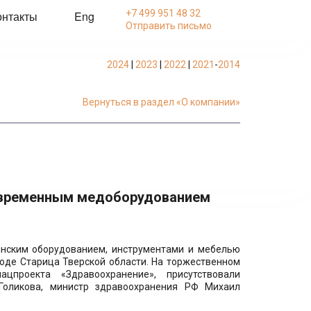
+7 499 951 48 32
онтакты
Eng
Отправить письмо
2024
 | 
2023
 | 
2022
 | 
2021
-
2014
Вернуться в раздел «О компании»
современным медоборудованием
нским оборудованием, инструментами и мебелью
оде Старица Тверской области. На торжественном
цпроекта «Здравоохранение», присутствовали
Голикова, министр здравоохранения РФ Михаил