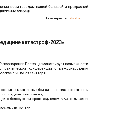
ления всем городам нашей большой и прекрасной
 движение вперед!
По материалам 
shvabe.com
едицине катастроф-2023»
Госкорпорации Ростех, демонстрирует возможности
о-практической конференции с международным
оскве с 28 по 29 сентября.
 реальных медицинских бригад, ключевая особенность
лого медицинского салона;
ции с белорусским производителем МАЗ, отличается
 лежачих пациентов;