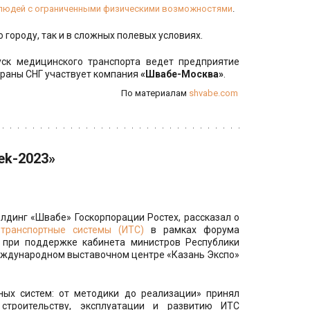
 людей с ограниченными физическими возможностями
.
 городу, так и в сложных полевых условиях.
уск медицинского транспорта ведет предприятие
страны СНГ участвует компания
«Швабе-Москва»
.
По материалам 
shvabe.com
ek-2023»
олдинг «Швабе» Госкорпорации Ростех, рассказал о
 транспортные системы (ИТС)
в рамках форума
ое при поддержке кабинета министров Республики
Международном выставочном центре «Казань Экспо»
ных систем: от методики до реализации» принял
троительству, эксплуатации и развитию ИТС