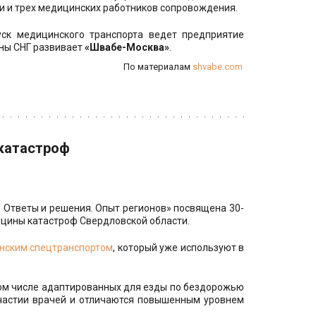
и и трех медицинских работников сопровождения.
уск медицинского транспорта ведет предприятие
аны СНГ развивает
«Швабе-Москва»
.
По материалам 
shvabe.com
катастроф
Ответы и решения. Опыт регионов» посвящена 30-
цины катастроф Свердловской области.
нским спецтранспортом
, который уже используют в
том числе адаптированных для езды по бездорожью
участии врачей и отличаются повышенным уровнем