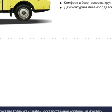
Комфорт и безопасность: круи
Двухконтурная пневмоподвеска
составе Холдинга «Швабе» Государственной корпорации «Ростех»