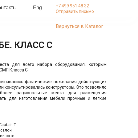
+7 499 951 48 32
онтакты
Eng
Отправить письмо
Вернуться в Каталог
. КЛАСС C
ста для всего набора оборудования, которым
СМП Класса С
учитывались фактические пожелания действующих
ми консультировались конструкторы. Это позволило
иболее рациональные места для размещения
ать для изготовления мебели прочные и легкие
aptain-T
 салон
 высоте